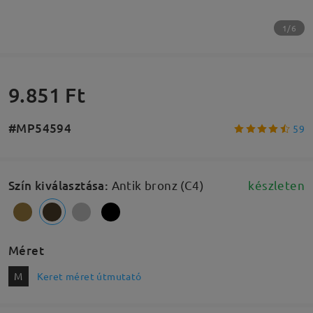
1/6
9.851 Ft
#MP54594
59
Szín kiválasztása
:
Antik bronz (C4)
készleten
Méret
M
Keret méret útmutató