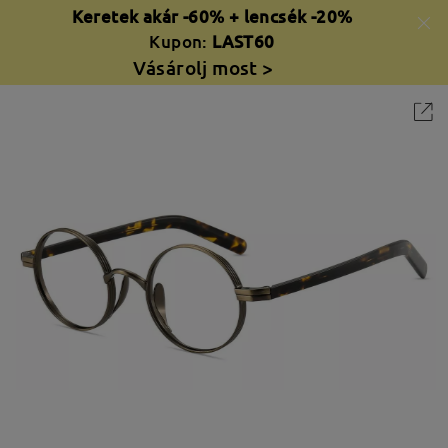
Keretek akár -60% + lencsék -20%
Kupon:
LAST60
Vásárolj most >