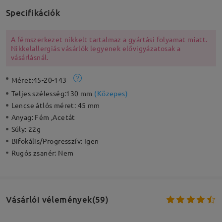
Specifikációk
A fémszerkezet nikkelt tartalmaz a gyártási folyamat miatt.
Nikkelallergiás vásárlók legyenek elővigyázatosak a
vásárlásnál.
Méret:
45-20-143
Teljes szélesség:
130 mm
(
Közepes
)
Lencse átlós méret:
45 mm
Anyag:
Fém ,Acetát
Súly:
22g
Bifokális/Progresszív:
Igen
Rugós zsanér:
Nem
Vásárlói vélemények(59)