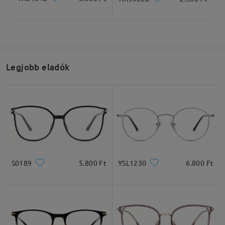
If you still have concerns, please feel free to
contact us via LiveChat(24/7), or call us at 0808
178 6208(1pm - 4am BST), or email us at
service@firmoo.co.uk.
Legjobb eladók
Olvassa el az összes
véleményt
Írjon egy véleményt
S0189
5.800 Ft
YSL1230
6.800 Ft