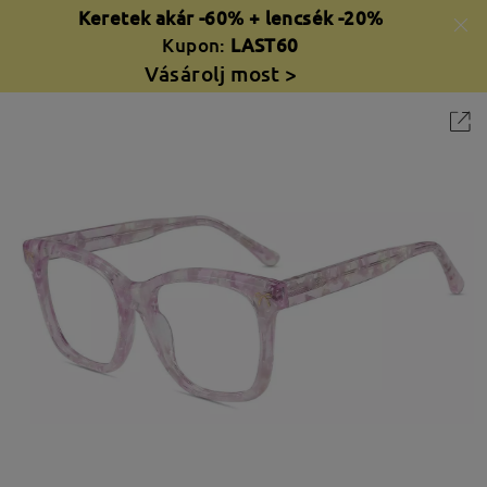
Keretek akár -60% + lencsék -20%
Kupon:
LAST60
Vásárolj most >