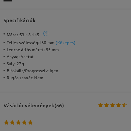
Specifikációk
Méret:
53-18-145
Teljes szélesség:
130 mm
(
Közepes
)
Lencse átlós méret:
55 mm
Anyag:
Acetát
Súly:
27g
Bifokális/Progresszív:
Igen
Rugós zsanér:
Nem
Vásárlói vélemények(56)