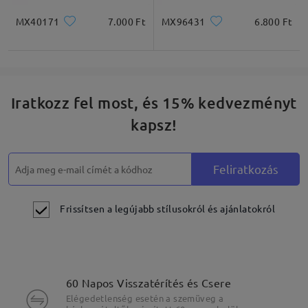
MX40171
7.000 Ft
MX96431
6.800 Ft
Iratkozz fel most, és 15% kedvezményt
kapsz!
Feliratkozás
Frissítsen a legújabb stílusokról és ajánlatokról
60 Napos Visszatérítés és Csere
Elégedetlenség esetén a szemüveg a