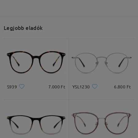
Legjobb eladók
S939
7.000 Ft
YSL1230
6.800 Ft