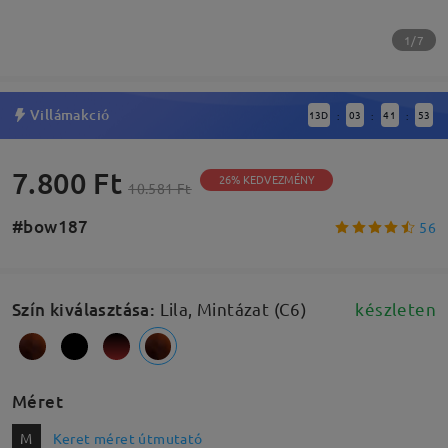
1/7
Villámakció
13
D
03
41
52
:
:
:
7.800 Ft
26% KEDVEZMÉNY
10.581 Ft
#bow187
56
Szín kiválasztása
:
Lila, Mintázat (C6)
készleten
Méret
M
Keret méret útmutató