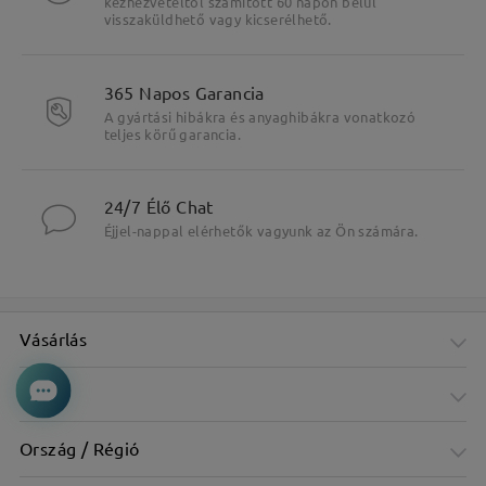
kézhezvételtől számított 60 napon belül
visszaküldhető vagy kicserélhető.
365 Napos Garancia
A gyártási hibákra és anyaghibákra vonatkozó
teljes körű garancia.
24/7 Élő Chat
Éjjel-nappal elérhetők vagyunk az Ön számára.
Vásárlás
Cég
Ország / Régió