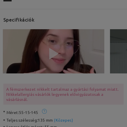
Specifikációk
A fémszerkezet nikkelt tartalmaz a gyártási folyamat miatt.
Nikkelallergiás vásárlók legyenek elővigyázatosak a
vásárlásnál.
Méret:
55-15-145
Teljes szélesség:
135 mm
(
Közepes
)
Lencse átlós méret:
55 mm