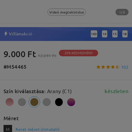
1/8
Videó megtekintése
Villámakció
14
D
14
15
17
:
:
:
9.000 Ft
25% KEDVEZMÉNY
12.041 Ft
#M54465
102
Szín kiválasztása
:
Arany (C1)
készleten
Méret
M
Keret méret útmutató