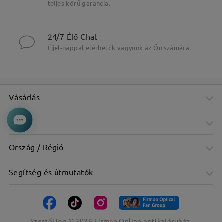
teljes körű garancia.
24/7 Élő Chat
Éjjel-nappal elérhetők vagyunk az Ön számára.
Vásárlás
Cég
Csillogó vonalak gyűrűje veszi körül
Ország / Régió
Segítség és útmutatók
Szerzői jog ©
2026
Firmoo Online optikai áruház.