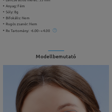
Anyag:
Fém
Súly:
8g
Bifokális:
Nem
Rugós zsanér:
Nem
Rx Tartomány:
-6.00~+4.00
Modellbemutató