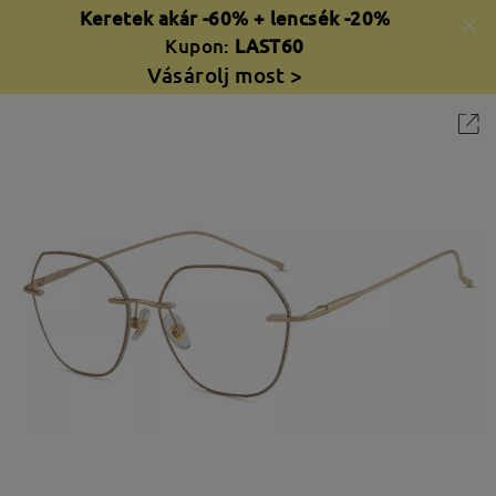
Keretek akár -60% + lencsék -20%
Kupon:
LAST60
Vásárolj most >