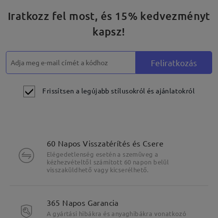
Iratkozz fel most, és 15% kedvezményt
kapsz!
Feliratkozás
Frissítsen a legújabb stílusokról és ajánlatokról
Kerek lencsék finom vonalrészletekkel
60 Napos Visszatérítés és Csere
Elégedetlenség esetén a szemüveg a
kézhezvételtől számított 60 napon belül
visszaküldhető vagy kicserélhető.
365 Napos Garancia
A gyártási hibákra és anyaghibákra vonatkozó