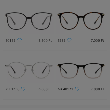
S0189
5.800 Ft
S939
7.000 Ft
Fő jellemzők kiemelése
YSL1230
6.800 Ft
MX40171
7.000 Ft