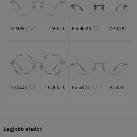
Kiszállítva
M04691
7.500 Ft
Baddie20
7.500 Ft
M75236
10.000 Ft
Punk023
9.500 Ft
Legjobb eladók