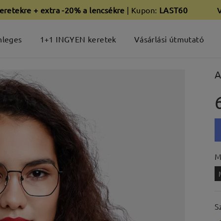
eretekre + extra -20% a lencsékre
| Kupon:
LAST60
nleges
1+1 INGYEN keretek
Vásárlási útmutató
A
M
S