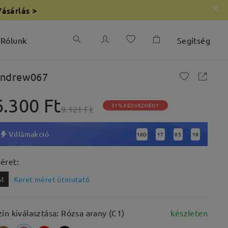
Vásárlás >
Rólunk
Segítség
ndrew067
6.300 Ft
31% KEDVEZMÉNY
9.121 Ft
Villámakció
16
D
17
05
18
:
:
:
éret:
M
Keret méret útmutató
zín kiválasztása: Rózsa arany (C1)
készleten