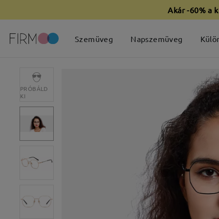
Akár -60% a k
Szemüveg
Napszemüveg
Külö
PRÓBÁLD
KI