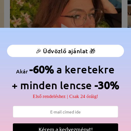
🎉 Üdvözlő ajánlat 🎁
-60%
a keretekre
Akár
+ minden lencse
-30%
élesség:
129 mm
(
Közepes
)
Lencse átlós méret:
52 mm
Első rendeléshez | Csak 24 óráig!
anér:
Nem
Anyag:
Fém
lmaz a gyártási folyamat miatt. Nikkelallergiás vásárlók legyenek e
Kérem a kedvezményt!