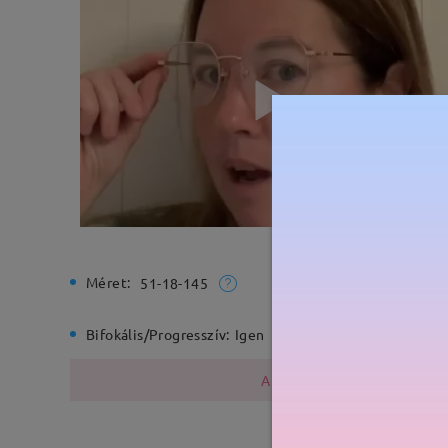
Méret:
Teljes sz
51-18-145
Bifokális/Progresszív:
Igen
Rugós zs
A fémszerkezet nikkelt tarta