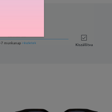
szállítási idő
-7 munkanap
részletek
Kiszállítva