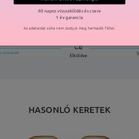
60 napos visszaküldés és csere
1 év garancia
SZÁLLÍTÁS
Az adataidat soha nem osztjuk meg harmadik féllel.
ási idő
p
részletek
5
Elküldve
HASONLÓ KERETEK