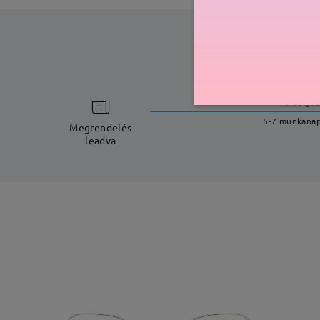
feldolgoz
5-7 munkana
Megrendelés
leadva