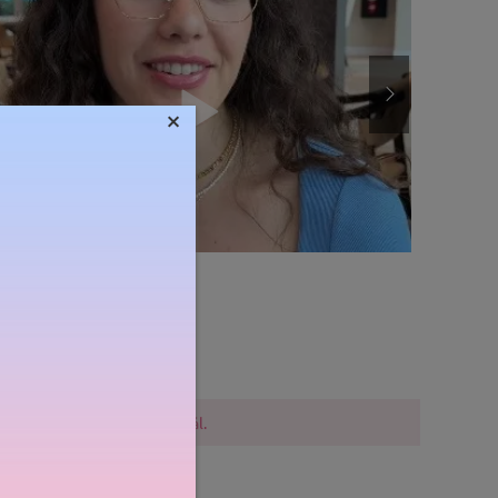
×
Súly:
13g
lővigyázatosak a vásárlásnál.