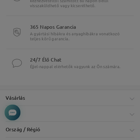
kézhezvételtől számított 60 napon belül
visszaküldhető vagy kicserélhető.
365 Napos Garancia
A gyártási hibákra és anyaghibákra vonatkozó
teljes körű garancia.
24/7 Élő Chat
Éjjel-nappal elérhetők vagyunk az Ön számára.
Vásárlás
Cég
Ország / Régió