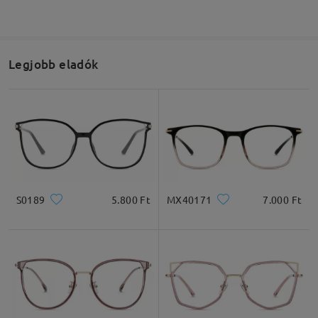
Legjobb eladók
S0189
5.800 Ft
MX40171
7.000 Ft