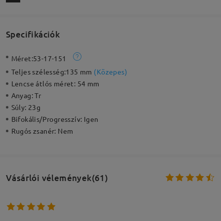
Specifikációk
Méret:
53-17-151
Teljes szélesség:
135 mm
(
Közepes
)
Lencse átlós méret:
54 mm
Anyag:
Tr
Súly:
23g
Bifokális/Progresszív:
Igen
Rugós zsanér:
Nem
Vásárlói vélemények(61)