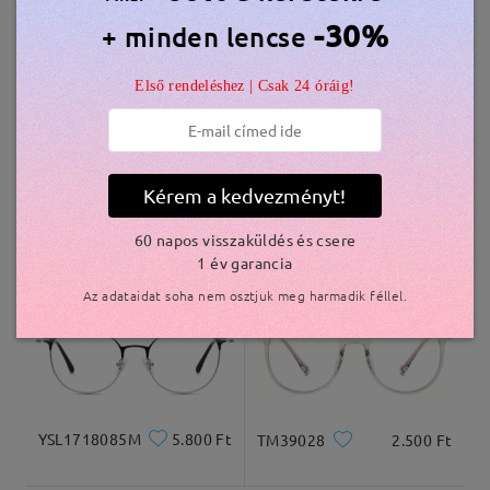
Hasonló keretek
-30%
+ minden lencse
szállítási idő
Első rendeléshez | Csak 24 óráig!
5-7 munkanap
részletek
Kiszállítva
Kérem a kedvezményt!
S939
7.000 Ft
YSL1230
6.800 Ft
60 napos visszaküldés és csere
1 év garancia
Az adataidat soha nem osztjuk meg harmadik féllel.
YSL1718085M
5.800 Ft
TM39028
2.500 Ft