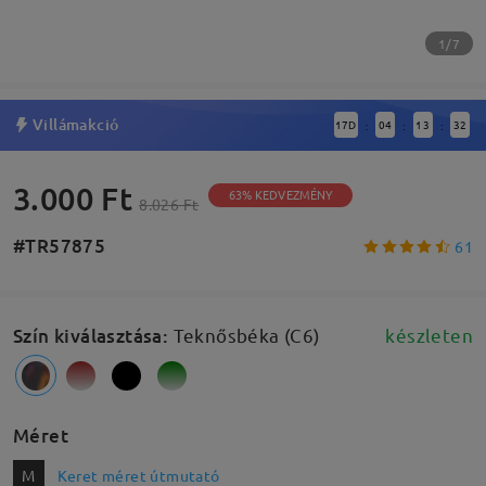
1/7
Villámakció
17
D
04
13
31
:
:
:
3.000 Ft
63% KEDVEZMÉNY
8.026 Ft
#TR57875
61
Szín kiválasztása
:
Teknősbéka (C6)
készleten
Méret
M
Keret méret útmutató