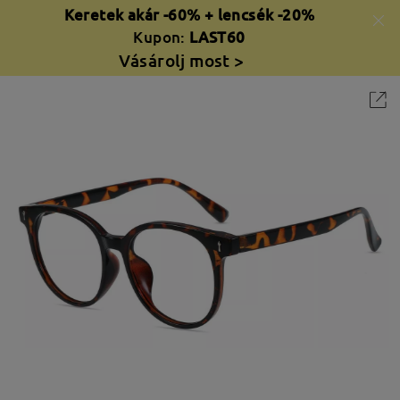
Keretek akár -60% + lencsék -20%
Kupon:
LAST60
Vásárolj most >