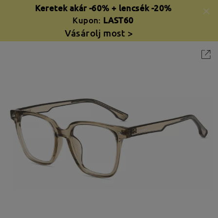
Keretek akár -60% + lencsék -20%
Kupon:
LAST60
Vásárolj most >