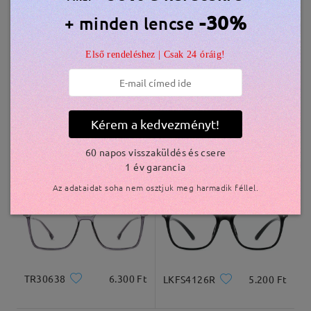
Hasonló keretek
-30%
+ minden lencse
szállítási idő
Első rendeléshez | Csak 24 óráig!
5-7 munkanap
részletek
Kiszállítva
Kérem a kedvezményt!
MX40171
7.000 Ft
TR77610
6.000 Ft
60 napos visszaküldés és csere
1 év garancia
Az adataidat soha nem osztjuk meg harmadik féllel.
TR30638
6.300 Ft
LKFS4126R
5.200 Ft