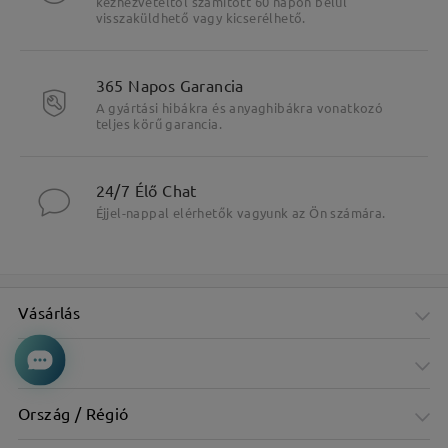
kézhezvételtől számított 60 napon belül
visszaküldhető vagy kicserélhető.
365 Napos Garancia
A gyártási hibákra és anyaghibákra vonatkozó
teljes körű garancia.
24/7 Élő Chat
Éjjel-nappal elérhetők vagyunk az Ön számára.
Vásárlás
Cég
Ország / Régió