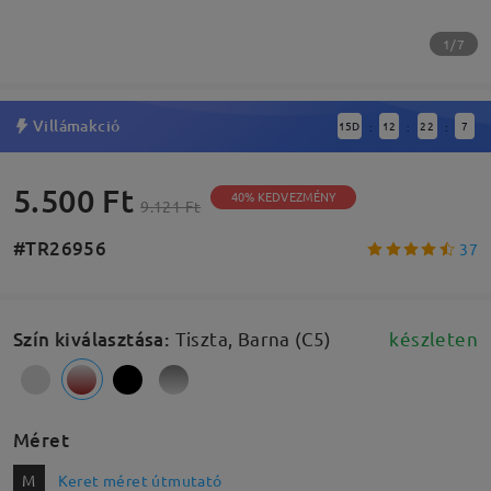
1/7
Villámakció
15
D
12
22
6
:
:
:
5.500 Ft
40% KEDVEZMÉNY
9.121 Ft
#TR26956
37
Szín kiválasztása
:
Tiszta, Barna (C5)
készleten
Méret
M
Keret méret útmutató