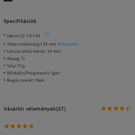
Specifikációk
Méret:
52-19-147
Teljes szélesség:
132 mm
(
Közepes
)
Lencse átlós méret:
54 mm
Anyag:
Tr
Súly:
17g
Bifokális/Progresszív:
Igen
Rugós zsanér:
Nem
Vásárlói vélemények(37)