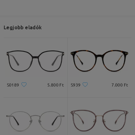
Legjobb eladók
S0189
5.800 Ft
S939
7.000 Ft