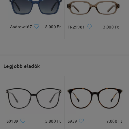
Teljes szélesség
Szárhossz
Andrew167
8.000 Ft
TR29981
3.000 Ft
138mm/5.43in
148mm/ 5.83in
Legjobb eladók
Lencseszélesség
Lencsemagasság
Hídszélesség
55mm/ 2.17in
36mm/ 1.42in
17mm/ 0.67in
Ajánlott arcformák
S0189
5.800 Ft
S939
7.000 Ft