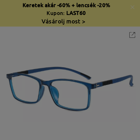
Keretek akár -60% + lencsék -20%
Kupon:
LAST60
Vásárolj most >