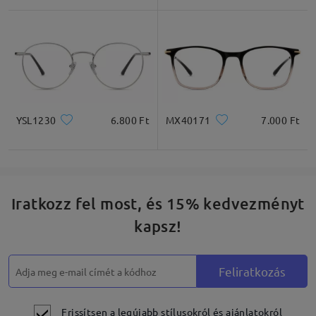
Négyzet
Kerek
Szív
Gyémánt
Ovális
* Csak tájékoztató jellegű
YSL1230
6.800 Ft
MX40171
7.000 Ft
Termékleírás
Iratkozz fel most, és 15% kedvezményt
kapsz!
Feliratkozás
Frissítsen a legújabb stílusokról és ajánlatokról