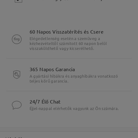
60 Napos Visszatérítés és Csere
Elégedetlenség esetén a szemüveg a
kézhezvételtől számított 60 napon belül
visszaküldhető vagy kicserélhető.
365 Napos Garancia
A gyártási hibákra és anyaghibákra vonatkozó
Fő jellemzők kiemelése
teljes körű garancia.
24/7 Élő Chat
Éjjel-nappal elérhetők vagyunk az Ön számára.