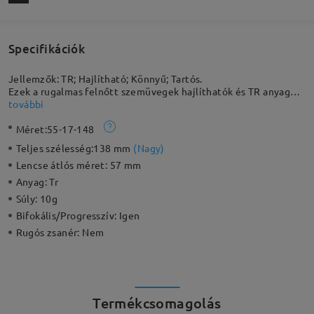
Specifikációk
Jellemzők: TR; Hajlítható; Könnyű; Tartós.
Ezek a rugalmas felnőtt szemüvegek hajlíthatók és TR anyagból
készültek, biztosítva a kényelmet. Ez a teljes keretes téglalap
további
alakú keret letisztult és kifinomult esztétikát kínál.
Méret:
55-17-148
Teljes szélesség:
138 mm
(
Nagy
)
Lencse átlós méret:
57 mm
Anyag:
Tr
Súly:
10g
Bifokális/Progresszív:
Igen
Rugós zsanér:
Nem
Termékcsomagolás