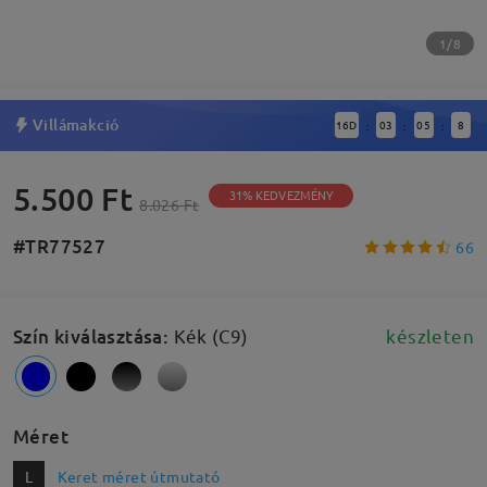
1/8
Villámakció
16
D
03
05
7
:
:
:
5.500 Ft
31% KEDVEZMÉNY
8.026 Ft
#TR77527
66
Szín kiválasztása
:
Kék (C9)
készleten
Méret
L
Keret méret útmutató