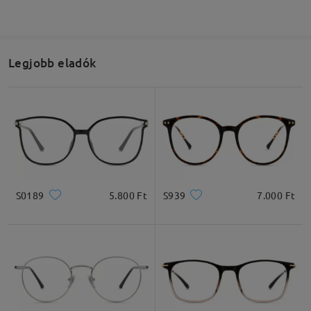
Legjobb eladók
S0189
5.800 Ft
S939
7.000 Ft