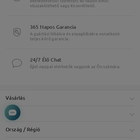
kézhezvételtől számított 60 napon belül
visszaküldhető vagy kicserélhető.
365 Napos Garancia
A gyártási hibákra és anyaghibákra vonatkozó
teljes körű garancia.
24/7 Élő Chat
Éjjel-nappal elérhetők vagyunk az Ön számára.
Vásárlás
Cég
Ország / Régió