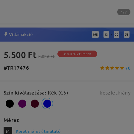
1/7
Villámakció
16
D
13
00
57
:
:
:
5.500 Ft
31% KEDVEZMÉNY
8.026 Ft
#TR17476
70
Szín kiválasztása
:
Kék (C5)
készlethiány
Méret
M
Keret méret útmutató