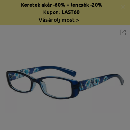
Keretek akár -60% + lencsék -20%
Kupon:
LAST60
Vásárolj most >