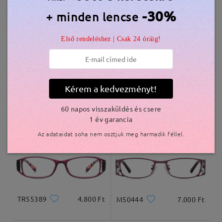
Hasonló keretek
-30%
+ minden lencse
szállítási idő
Első rendeléshez | Csak 24 óráig!
5-7 munkanap
részletek
Kiszállítva
Kérem a kedvezményt!
KXN1038
5.800 Ft
AC49000
2.500 Ft
60 napos visszaküldés és csere
1 év garancia
Az adataidat soha nem osztjuk meg harmadik féllel.
TR55389
4.800 Ft
M50444
7.000 Ft