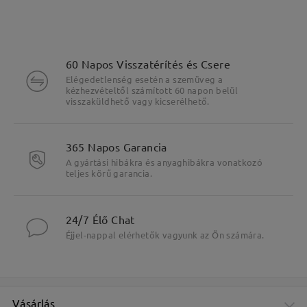
60 Napos Visszatérítés és Csere
Elégedetlenség esetén a szemüveg a
kézhezvételtől számított 60 napon belül
visszaküldhető vagy kicserélhető.
Fő jellemzők kiemelése
365 Napos Garancia
A gyártási hibákra és anyaghibákra vonatkozó
teljes körű garancia.
24/7 Élő Chat
Éjjel-nappal elérhetők vagyunk az Ön számára.
Vásárlás