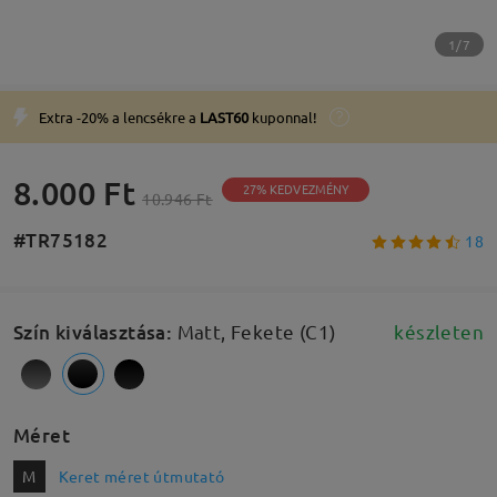
1/7
Extra -20% a lencsékre a
LAST60
kuponnal!
8.000 Ft
27% KEDVEZMÉNY
10.946 Ft
#TR75182
18
Szín kiválasztása
:
Matt, Fekete (C1)
készleten
Méret
M
Keret méret útmutató