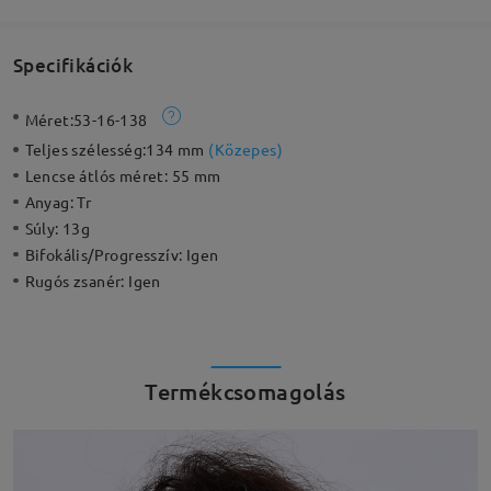
Specifikációk
Méret:
53-16-138
Teljes szélesség:
134 mm
(
Közepes
)
Lencse átlós méret:
55 mm
Anyag:
Tr
Súly:
13g
Bifokális/Progresszív:
Igen
Rugós zsanér:
Igen
Termékcsomagolás