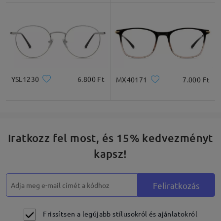
* Csak tájékoztató jellegű
Termékleírás
YSL1230
6.800 Ft
MX40171
7.000 Ft
Iratkozz fel most, és 15% kedvezményt
kapsz!
Feliratkozás
Frissítsen a legújabb stílusokról és ajánlatokról