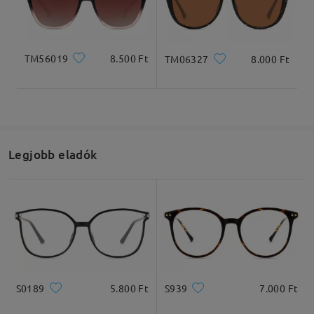
Teljes szélesség
Szárhossz
134mm/ 5.28in
138mm/5.43in
TM56019
8.500 Ft
TM06327
8.000 Ft
Lencseszélesség
Lencsemagasság
Hídszélesség
Legjobb eladók
53mm/ 2.09in
42mm/ 1.65in
16mm/ 0.63in
Ajánlott arcformák
S0189
5.800 Ft
S939
7.000 Ft
Négyzet
Kerek
Szív
Gyémánt
Ovális