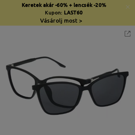
Keretek akár -60% + lencsék -20%
Kupon:
LAST60
Vásárolj most >