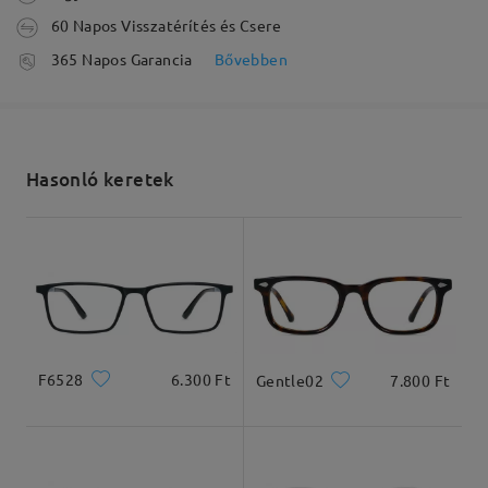
véleményt
Írjon egy véleményt
60 Napos Visszatérítés és Csere
feldolgozási idő
365 Napos Garancia
Bővebben
5-7 munkanap
részletek
Elküldve
Hasonló keretek
szállítási idő
5-7 munkanap
részletek
Arcforma:
Archossz:
Arcszélesség:
Szögletes
19cm/7.48in
13cm/5.12in
Kiszállítva
Termékméretek
F6528
6.300 Ft
Gentle02
7.800 Ft