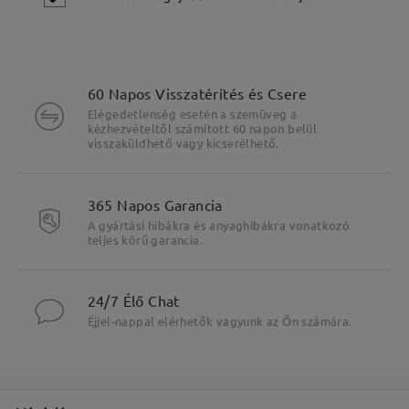
60 Napos Visszatérítés és Csere
Elégedetlenség esetén a szemüveg a
kézhezvételtől számított 60 napon belül
visszaküldhető vagy kicserélhető.
Fő jellemzők kiemelése
365 Napos Garancia
A gyártási hibákra és anyaghibákra vonatkozó
teljes körű garancia.
24/7 Élő Chat
Éjjel-nappal elérhetők vagyunk az Ön számára.