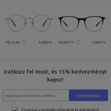
* Csak tájékoztató jellegű
Termékleírás
YSL1230
6.800 Ft
MX40171
7.000 Ft
Iratkozz fel most, és 15% kedvezményt
kapsz!
Feliratkozás
Frissítsen a legújabb stílusokról és ajánlatokról