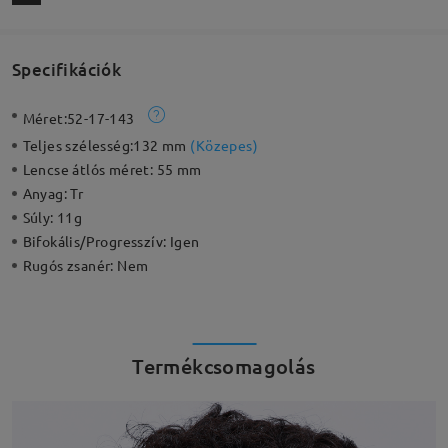
Specifikációk
Méret:
52-17-143
Teljes szélesség:
132 mm
(
Közepes
)
Lencse átlós méret:
55 mm
Anyag:
Tr
Súly:
11g
Bifokális/Progresszív:
Igen
Rugós zsanér:
Nem
Termékcsomagolás