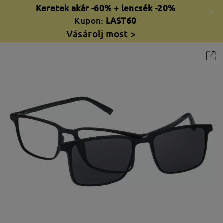
Keretek akár -60% + lencsék -20%
Kupon:
LAST60
Vásárolj most >