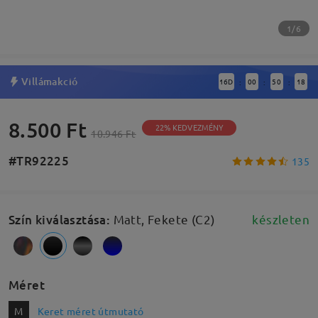
1/6
Villámakció
16
D
00
50
18
:
:
:
8.500 Ft
22% KEDVEZMÉNY
10.946 Ft
#TR92225
135
Szín kiválasztása
:
Matt, Fekete (C2)
készleten
Méret
M
Keret méret útmutató