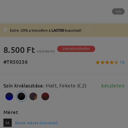
1/6
Extra -20% a lencsékre a
LAST60
kuponnal!
8.500 Ft
22% KEDVEZMÉNY
10.946 Ft
#TR50236
78
Szín kiválasztása
:
Matt, Fekete (C2)
készleten
Méret
M
Keret méret útmutató