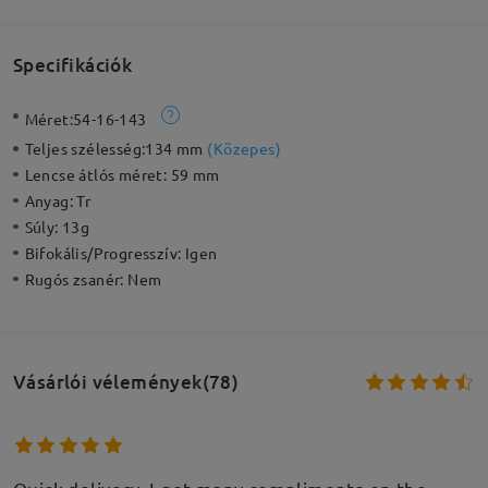
Specifikációk
Méret:
54-16-143
Teljes szélesség:
134 mm
(
Közepes
)
Lencse átlós méret:
59 mm
Anyag:
Tr
Súly:
13g
Bifokális/Progresszív:
Igen
Rugós zsanér:
Nem
Vásárlói vélemények(78)