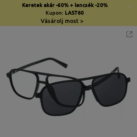
Keretek akár -60% + lencsék -20%
Kupon:
LAST60
Vásárolj most >