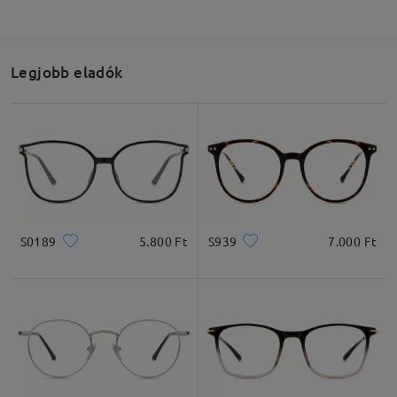
Legjobb eladók
S0189
5.800 Ft
S939
7.000 Ft