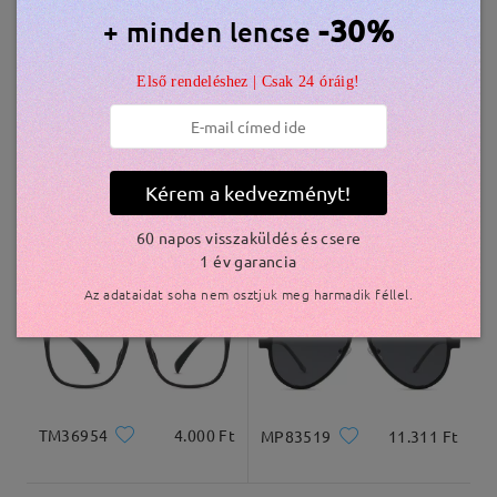
Hasonló keretek
-30%
+ minden lencse
szállítási idő
5-7 munkanap
részletek
Első rendeléshez | Csak 24 óráig!
Kiszállítva
Kérem a kedvezményt!
TM88543
6.800 Ft
TM61931
8.000 Ft
60 napos visszaküldés és csere
1 év garancia
Az adataidat soha nem osztjuk meg harmadik féllel.
TM36954
4.000 Ft
MP83519
11.311 Ft