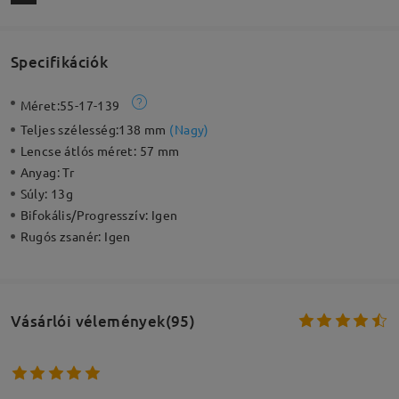
Specifikációk
Méret:
55-17-139
Teljes szélesség:
138 mm
(
Nagy
)
Lencse átlós méret:
57 mm
Anyag:
Tr
Súly:
13g
Bifokális/Progresszív:
Igen
Rugós zsanér:
Igen
Vásárlói vélemények(95)