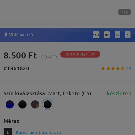
1/6
Villámakció
15
D
09
29
0
:
:
:
8.500 Ft
22% KEDVEZMÉNY
10.946 Ft
#TR61820
95
Szín kiválasztása
:
Matt, Fekete (C5)
készleten
Méret
L
Keret méret útmutató