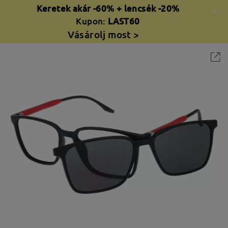
Keretek akár -60% + lencsék -20%
Kupon:
LAST60
Vásárolj most >