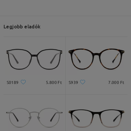
Legjobb eladók
S0189
5.800 Ft
S939
7.000 Ft