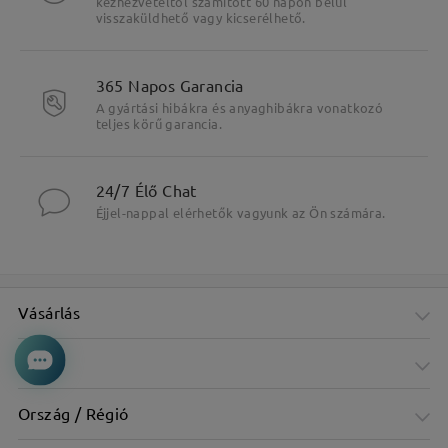
kézhezvételtől számított 60 napon belül
visszaküldhető vagy kicserélhető.
365 Napos Garancia
A gyártási hibákra és anyaghibákra vonatkozó
teljes körű garancia.
24/7 Élő Chat
Éjjel-nappal elérhetők vagyunk az Ön számára.
Vásárlás
Cég
Ország / Régió