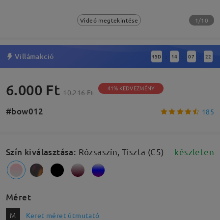
1/10
Videó megtekintése
Villámakció
15
D
14
07
21
:
:
:
6.000 Ft
41% KEDVEZMÉNY
10.216 Ft
#bow012
185
Szín kiválasztása
:
Rózsaszín, Tiszta (C5)
készleten
Méret
M
Keret méret útmutató