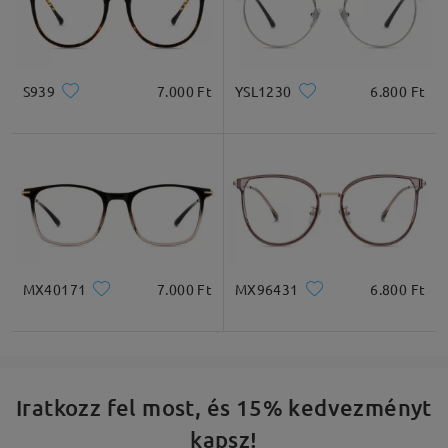
S939
7.000 Ft
YSL1230
6.800 Ft
MX40171
7.000 Ft
MX96431
6.800 Ft
Iratkozz fel most, és 15% kedvezményt
kapsz!