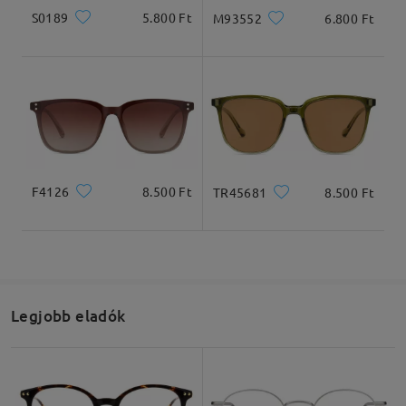
S0189
5.800 Ft
M93552
6.800 Ft
F4126
8.500 Ft
TR45681
8.500 Ft
Legjobb eladók