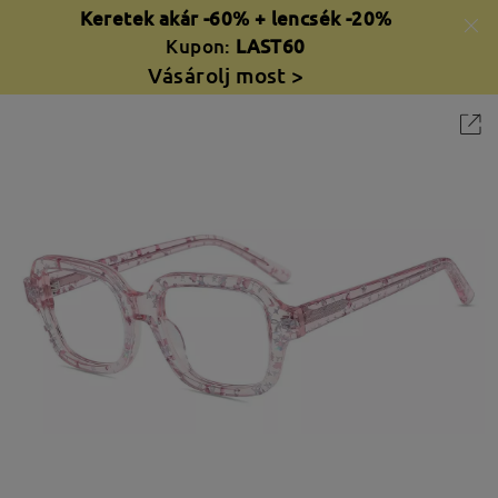
Keretek akár -60% + lencsék -20%
Kupon:
LAST60
Vásárolj most >