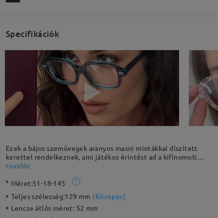
Specifikációk
Ezek a bájos szemüvegek aranyos masni mintákkal díszített
kerettel rendelkeznek, ami játékos érintést ad a kifinomult
dizájnjukhoz. A négyzet alakú acetát keret tartós és könnyű,
további
biztosítva a kényelmet és a hosszú élettartamot. Tökéletes
Méret:
51-18-145
kiegészítője lehet a játékos, mégis stílusos megjelenésnek.
Teljes szélesség:
129 mm
(
Közepes
)
Lencse átlós méret:
52 mm