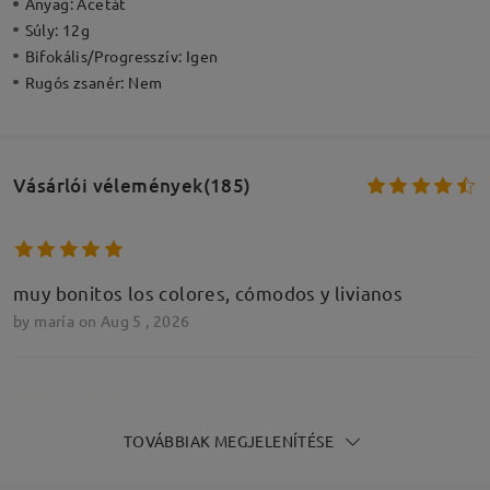
Anyag:
Acetát
Súly:
12g
Bifokális/Progresszív:
Igen
Rugós zsanér:
Nem
Vásárlói vélemények(185)
muy bonitos los colores, cómodos y livianos
by
maría
on
Aug 5 , 2026
TOVÁBBIAK MEGJELENÍTÉSE
muy bonitos los brillitos, livianos y cómodos
by
maría
on
Aug 5 , 2026