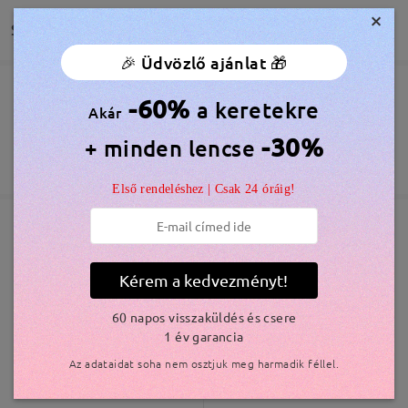
×
Szállítás
Olvassa el az összes
🎉 Üdvözlő ajánlat 🎁
véleményt
Megrendelés leadva
-60%
Ingyenes Karcálló Lencsebevonat Tartozék
a keretekre
Írjon egy véleményt
Akár
60 Napos Visszatérítés és Csere
-30%
+ minden lencse
feldolgozási idő
365 Napos Garancia
Bővebben
5-7 munkanap
részletek
Első rendeléshez | Csak 24 óráig!
Elküldve
Hasonló keretek
Kérem a kedvezményt!
szállítási idő
5-7 munkanap
részletek
60 napos visszaküldés és csere
1 év garancia
Kiszállítva
Az adataidat soha nem osztjuk meg harmadik féllel.