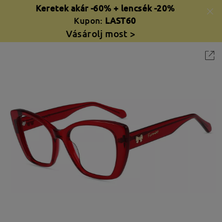
Keretek akár -60% + lencsék -20%
Kupon:
LAST60
Vásárolj most >