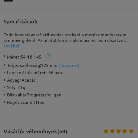
Specifikációk
Tedd hangsúlyossá stílusodat ezekkel a merész macskaszem
szemüvegekkel. Az acetát keret cuki masnival van díszítve
mindkét szárán, növelve ezzel a megjelenésed egyediségét.
további
Méret:
54-18-145
Teljes szélesség:
129 mm
(
Közepes
)
Lencse átlós méret:
56 mm
Anyag:
Acetát
Súly:
23g
Bifokális/Progresszív:
Igen
Rugós zsanér:
Nem
Vásárlói vélemények(59)