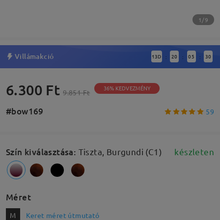
1/9
Villámakció
13
D
20
05
29
:
:
:
6.300 Ft
36% KEDVEZMÉNY
9.851 Ft
#bow169
59
Szín kiválasztása
:
Tiszta, Burgundi (C1)
készleten
Méret
M
Keret méret útmutató