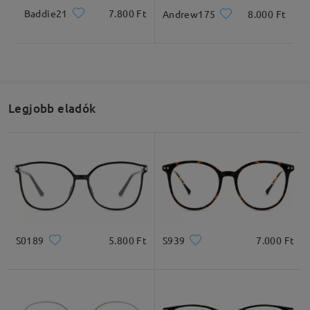
Baddie21
7.800 Ft
Andrew175
8.000 Ft
Legjobb eladók
S0189
5.800 Ft
S939
7.000 Ft