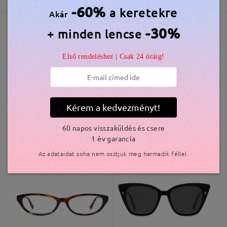
5-7 munkanap
részletek
-60%
a keretekre
Akár
véleményt
Írjon egy véleményt
-30%
+ minden lencse
Elküldve
Hasonló keretek
Első rendeléshez | Csak 24 óráig!
szállítási idő
5-7 munkanap
részletek
Kiszállítva
Kérem a kedvezményt!
60 napos visszaküldés és csere
1 év garancia
W95237
5.200 Ft
Crace21102
5.800 Ft
Az adataidat soha nem osztjuk meg harmadik féllel.