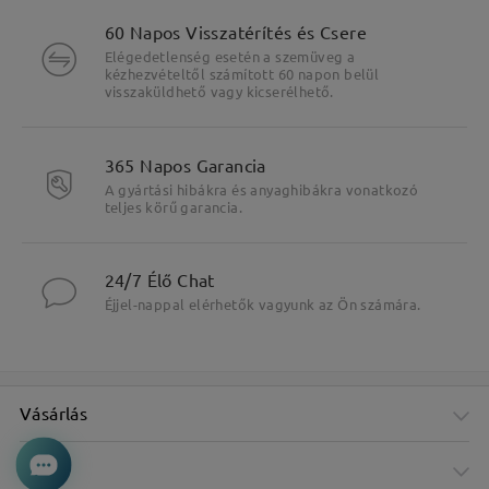
60 Napos Visszatérítés és Csere
Elégedetlenség esetén a szemüveg a
kézhezvételtől számított 60 napon belül
visszaküldhető vagy kicserélhető.
365 Napos Garancia
A gyártási hibákra és anyaghibákra vonatkozó
teljes körű garancia.
24/7 Élő Chat
Éjjel-nappal elérhetők vagyunk az Ön számára.
Vásárlás
Cég