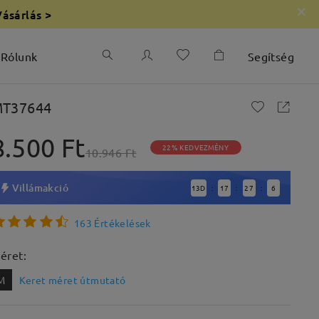
Vásárlás >
Rólunk
Segítség
T37644
8.500 Ft
22% KEDVEZMÉNY
10.946 Ft
Villámakció
13
D
17
27
4
:
:
:
163 Értékelések
éret:
M
Keret méret útmutató