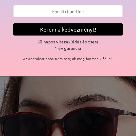
Kérem a kedvezményt!
60 napos visszaküldés és csere
1 év garancia
Az adataidat soha nem osztjuk meg harmadik féllel.