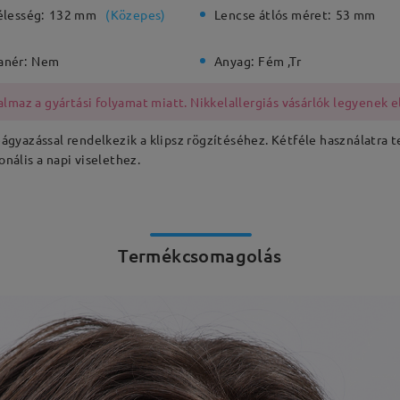
élesség:
132 mm
(
Közepes
)
Lencse átlós méret:
53 mm
anér:
Nem
Anyag:
Fém ,Tr
lmaz a gyártási folyamat miatt. Nikkelallergiás vásárlók legyenek e
gyazással rendelkezik a klipsz rögzítéséhez. Kétféle használatra t
ális a napi viselethez.
Termékcsomagolás