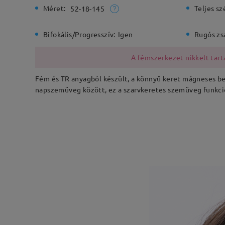
Méret:
Teljes sz
52-18-145
Bifokális/Progresszív:
Igen
Rugós zs
A fémszerkezet nikkelt tarta
Fém és TR anyagból készült, a könnyű keret mágneses beá
napszemüveg között, ez a szarvkeretes szemüveg funkcion