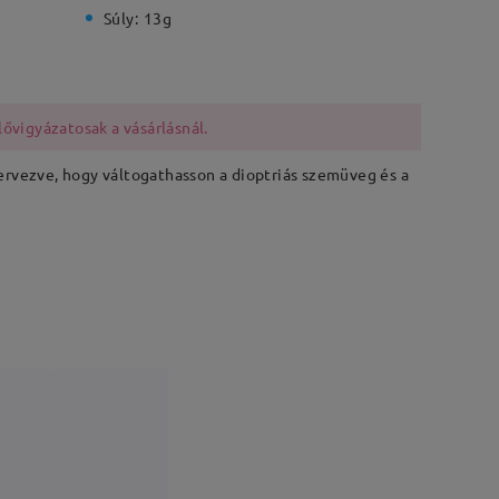
Súly:
13g
lővigyázatosak a vásárlásnál.
ervezve, hogy váltogathasson a dioptriás szemüveg és a