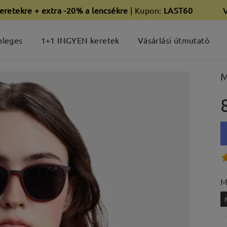
eretekre + extra -20% a lencsékre
| Kupon:
LAST60
nleges
1+1 INGYEN keretek
Vásárlási útmutató
M
M