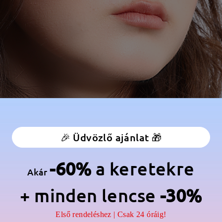
🎉 Üdvözlő ajánlat 🎁
-60%
a keretekre
Akár
+ minden lencse
-30%
Első rendeléshez | Csak 24 óráig!