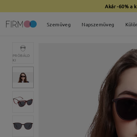
Akár -60% a k
Szemüveg
Napszemüveg
Külö
PRÓBÁLD
KI