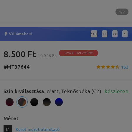
1/7
Villámakció
14
D
00
22
1
:
:
:
8.500 Ft
22% KEDVEZMÉNY
10.946 Ft
#MT37644
163
Szín kiválasztása
:
Matt, Teknősbéka (C2)
készleten
Méret
M
Keret méret útmutató