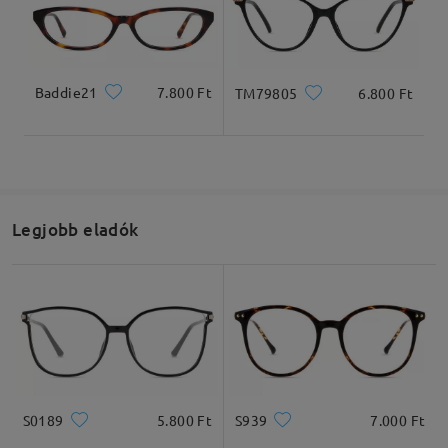
Termékméretek
Baddie21
7.800 Ft
TM79805
6.800 Ft
Teljes szélesség
Szárhossz
132mm/ 5.20in
145mm/ 5.71in
Legjobb eladók
Lencseszélesség
Lencsemagasság
Hídszélesség
52mm/ 2.05in
45mm/ 1.77in
18mm/ 0.71in
S0189
5.800 Ft
S939
7.000 Ft
Ajánlott arcformák