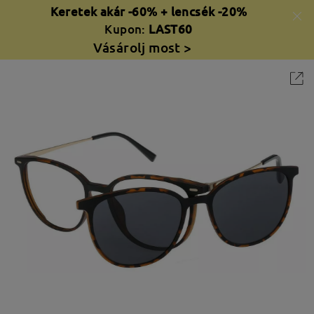
Keretek akár -60% + lencsék -20%
Kupon:
LAST60
Vásárolj most >