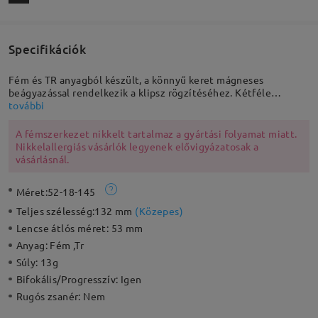
Specifikációk
Fém és TR anyagból készült, a könnyű keret mágneses
beágyazással rendelkezik a klipsz rögzítéséhez. Kétféle
használatra tervezve, hogy váltogathasson a dioptriás
további
szemüveg és a napszemüveg között, ez a szarvkeretes
szemüveg funkcionális a napi viselethez.
A fémszerkezet nikkelt tartalmaz a gyártási folyamat miatt.
Nikkelallergiás vásárlók legyenek elővigyázatosak a
vásárlásnál.
Méret:
52-18-145
Teljes szélesség:
132 mm
(
Közepes
)
Lencse átlós méret:
53 mm
Anyag:
Fém ,Tr
Súly:
13g
Bifokális/Progresszív:
Igen
Rugós zsanér:
Nem