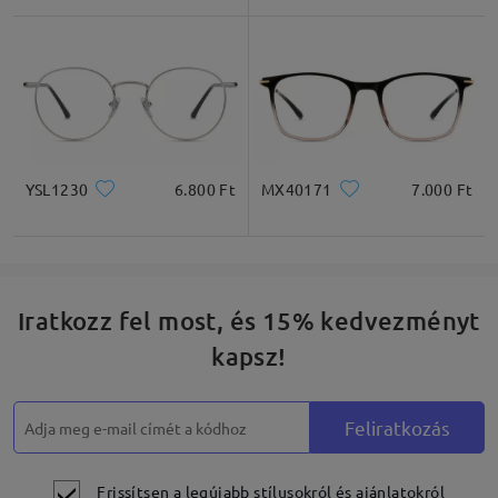
Négyzet
Kerek
Szív
Gyémánt
Ovális
YSL1230
6.800 Ft
MX40171
7.000 Ft
* Csak tájékoztató jellegű
Termékleírás
Iratkozz fel most, és 15% kedvezményt
kapsz!
Feliratkozás
Frissítsen a legújabb stílusokról és ajánlatokról