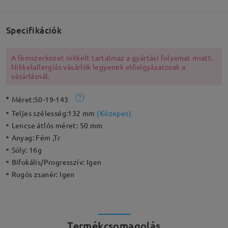
Specifikációk
A fémszerkezet nikkelt tartalmaz a gyártási folyamat miatt.
Nikkelallergiás vásárlók legyenek elővigyázatosak a
vásárlásnál.
Méret:
50-19-143
Teljes szélesség:
132 mm
(
Közepes
)
Lencse átlós méret:
50 mm
Anyag:
Fém ,Tr
Súly:
16g
Bifokális/Progresszív:
Igen
Rugós zsanér:
Igen
Termékcsomagolás