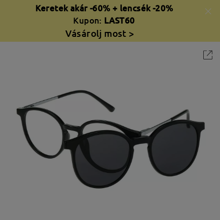
Keretek akár -60% + lencsék -20%
Kupon:
LAST60
Vásárolj most >