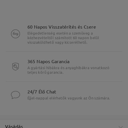
60 Napos Visszatérítés és Csere
Elégedetlenség esetén a szemüveg a
kézhezvételtől számított 60 napon belül
visszaküldhető vagy kicserélhető.
365 Napos Garancia
A gyártási hibákra és anyaghibákra vonatkozó
teljes körű garancia.
Fő jellemzők kiemelése
24/7 Élő Chat
Éjjel-nappal elérhetők vagyunk az Ön számára.
Vásárlás