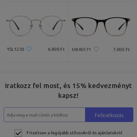
Négyzet
Kerek
Szív
Gyémánt
Ovális
* Csak tájékoztató jellegű
YSL1230
6.800 Ft
MX40171
7.000 Ft
Termékleírás
Iratkozz fel most, és 15% kedvezményt
kapsz!
Feliratkozás
Frissítsen a legújabb stílusokról és ajánlatokról