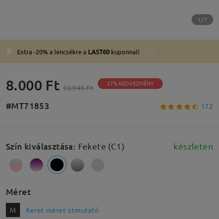
1/7
Extra -20% a lencsékre a
LAST60
kuponnal!
8.000 Ft
27% KEDVEZMÉNY
10.946 Ft
#MT71853
172
Szín kiválasztása
:
Fekete (C1)
készleten
Méret
M
Keret méret útmutató