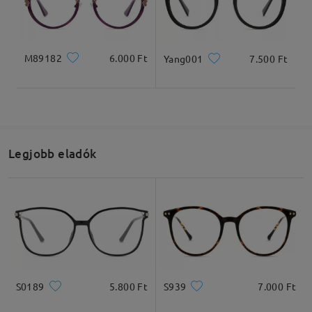
M89182
6.000 Ft
Yang001
7.500 Ft
Teljes szélesség
Szárhossz
132mm/ 5.20in
143mm/ 5.63in
Legjobb eladók
Lencseszélesség
Lencsemagasság
Hídszélesség
50mm/ 1.97in
47mm/ 1.85in
19mm/ 0.75in
Ajánlott arcformák
S0189
5.800 Ft
S939
7.000 Ft