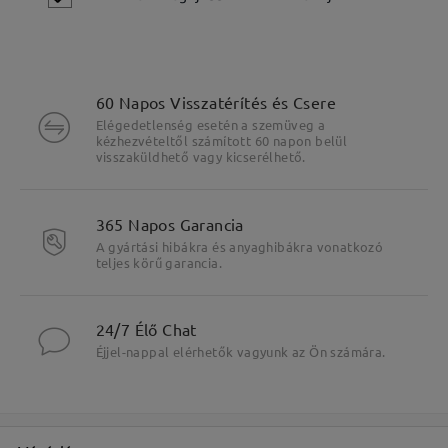
60 Napos Visszatérítés és Csere
Elégedetlenség esetén a szemüveg a
kézhezvételtől számított 60 napon belül
visszaküldhető vagy kicserélhető.
Fő jellemzők kiemelése
365 Napos Garancia
A gyártási hibákra és anyaghibákra vonatkozó
teljes körű garancia.
24/7 Élő Chat
Éjjel-nappal elérhetők vagyunk az Ön számára.