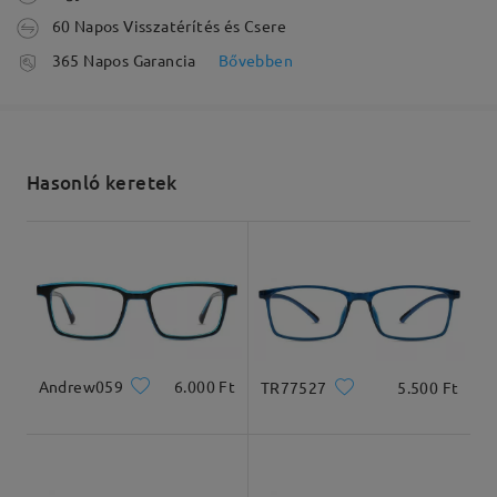
véleményt
Írjon egy véleményt
60 Napos Visszatérítés és Csere
feldolgozási idő
365 Napos Garancia
Bővebben
5-7 munkanap
részletek
Elküldve
Hasonló keretek
szállítási idő
Arcforma:
Archossz:
Arcszélesség:
5-7 munkanap
részletek
Kerek-szögletes
18.4cm/7.24in
15.6cm/6.14in
arcforma
Kiszállítva
Termékméretek
Andrew059
6.000 Ft
TR77527
5.500 Ft