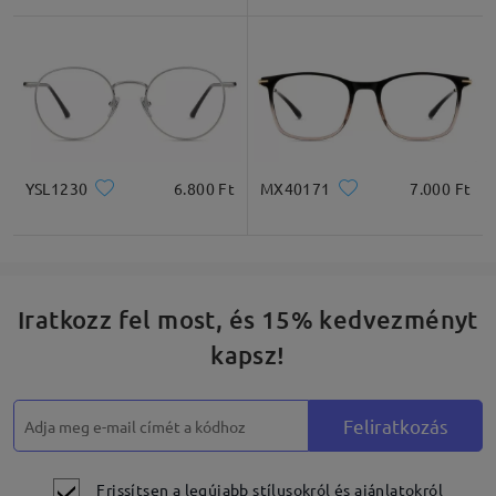
* Csak tájékoztató jellegű
Termékleírás
YSL1230
6.800 Ft
MX40171
7.000 Ft
Iratkozz fel most, és 15% kedvezményt
kapsz!
Feliratkozás
Frissítsen a legújabb stílusokról és ajánlatokról