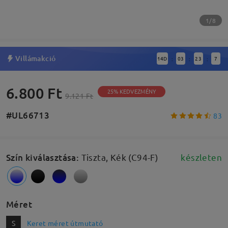
1/8
Villámakció
14
D
03
23
7
:
:
:
6.800 Ft
25% KEDVEZMÉNY
9.121 Ft
#UL66713
83
Szín kiválasztása
:
Tiszta, Kék (C94-F)
készleten
Méret
S
Keret méret útmutató