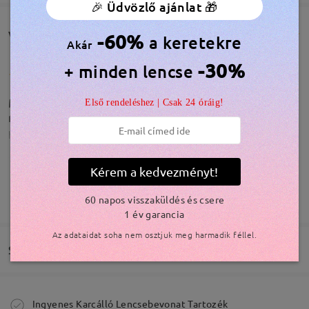
🎉 Üdvözlő ajánlat 🎁
Vásárlói vélemények(83)
-60%
a keretekre
Akár
-30%
+ minden lencse
Minden rendben van. Gyors szállítás, elvárt
Első rendeléshez | Csak 24 óráig!
minőség :)
by
Varróné György Sára
on
Nov 22 , 2025
Kérem a kedvezményt!
Modellinformáció
TOVÁBBIAK MEGJELENÍTÉSE
60 napos visszaküldés és csere
Rendben
1 év garancia
by
Julianna
on
Nov 12 , 2025
Az adataidat soha nem osztjuk meg harmadik féllel.
Szállítás
Olvassa el az összes
Megrendelés leadva
Ingyenes Karcálló Lencsebevonat Tartozék