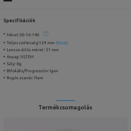
Specifikációk
Méret:
50-16-140
Teljes szélesség:
124 mm
(
Kicsi
)
Lencse átlós méret:
51 mm
Anyag:
ULTEM
Súly:
8g
Bifokális/Progresszív:
Igen
Rugós zsanér:
Nem
Termékcsomagolás