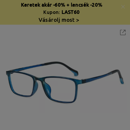
Keretek akár -60% + lencsék -20%
Kupon:
LAST60
Vásárolj most >