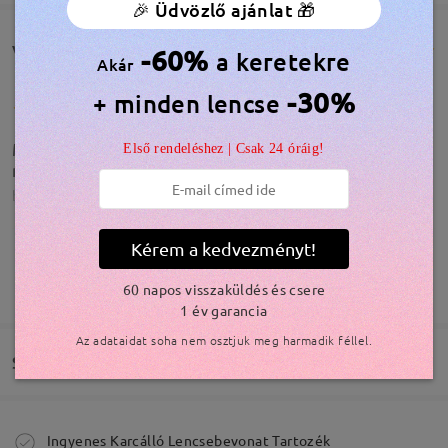
🎉 Üdvözlő ajánlat 🎁
Vásárlói vélemények(82)
-60%
a keretekre
Akár
-30%
+ minden lencse
Minden rendben van. Gyors szállítás, elvárt
Első rendeléshez | Csak 24 óráig!
minőség :)
by
Varróné György Sára
on
Nov 22 , 2025
Kérem a kedvezményt!
Modellinformáció
TOVÁBBIAK MEGJELENÍTÉSE
60 napos visszaküldés és csere
Rendben
1 év garancia
by
Julianna
on
Nov 12 , 2025
Az adataidat soha nem osztjuk meg harmadik féllel.
Szállítás
Olvassa el az összes
Megrendelés leadva
Ingyenes Karcálló Lencsebevonat Tartozék