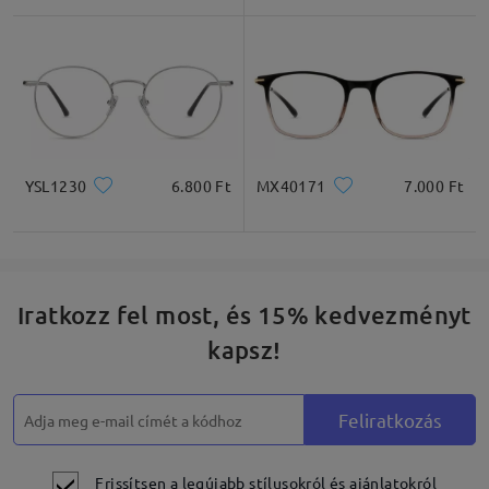
* Csak tájékoztató jellegű
Termékleírás
YSL1230
6.800 Ft
MX40171
7.000 Ft
Iratkozz fel most, és 15% kedvezményt
kapsz!
Feliratkozás
Frissítsen a legújabb stílusokról és ajánlatokról