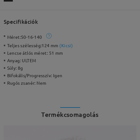
Specifikációk
Méret:
50-16-140
Teljes szélesség:
124 mm
(
Kicsi
)
Lencse átlós méret:
51 mm
Anyag:
ULTEM
Súly:
8g
Bifokális/Progresszív:
Igen
Rugós zsanér:
Nem
Termékcsomagolás