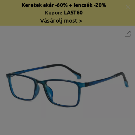
Keretek akár -60% + lencsék -20%
Kupon:
LAST60
Vásárolj most >