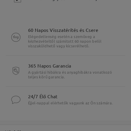
60 Napos Visszatérítés és Csere
Elégedetlenség esetén a szemüveg a
kézhezvételtől számított 60 napon belül
visszaküldhető vagy kicserélhető.
Fő jellemzők kiemelése
365 Napos Garancia
A gyártási hibákra és anyaghibákra vonatkozó
teljes körű garancia.
24/7 Élő Chat
Éjjel-nappal elérhetők vagyunk az Ön számára.