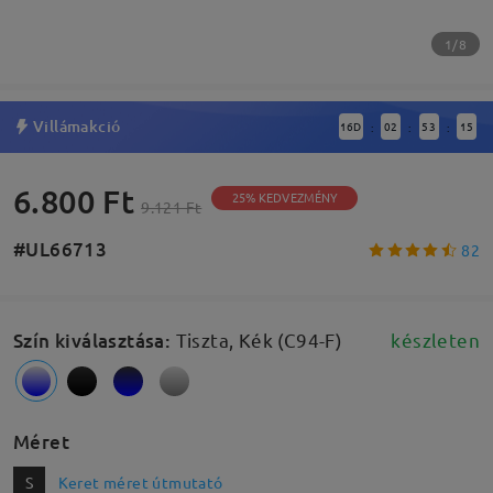
1/8
Villámakció
16
D
02
53
15
:
:
:
6.800 Ft
25% KEDVEZMÉNY
9.121 Ft
#UL66713
82
Szín kiválasztása
:
Tiszta, Kék (C94-F)
készleten
Méret
S
Keret méret útmutató