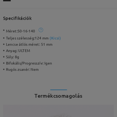
Specifikációk
Méret:
50-16-140
Teljes szélesség:
124 mm
(
Kicsi
)
Lencse átlós méret:
51 mm
Anyag:
ULTEM
Súly:
8g
Bifokális/Progresszív:
Igen
Rugós zsanér:
Nem
Termékcsomagolás