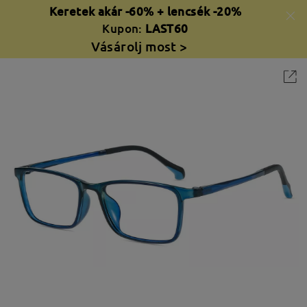
Keretek akár -60% + lencsék -20%
Kupon:
LAST60
Vásárolj most >