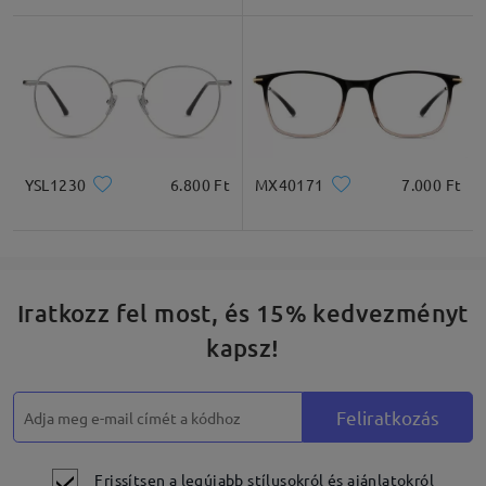
* Csak tájékoztató jellegű
Termékleírás
YSL1230
6.800 Ft
MX40171
7.000 Ft
Iratkozz fel most, és 15% kedvezményt
kapsz!
Feliratkozás
Frissítsen a legújabb stílusokról és ajánlatokról