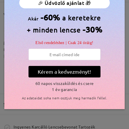
🎉 Üdvözlő ajánlat 🎁
Vásárlói vélemények(82)
-60%
a keretekre
Akár
-30%
+ minden lencse
Minden rendben van. Gyors szállítás, elvárt
Első rendeléshez | Csak 24 óráig!
minőség :)
by
Varróné György Sára
on
Nov 22 , 2025
Kérem a kedvezményt!
Modellinformáció
TOVÁBBIAK MEGJELENÍTÉSE
60 napos visszaküldés és csere
Rendben
1 év garancia
by
Julianna
on
Nov 12 , 2025
Az adataidat soha nem osztjuk meg harmadik féllel.
Szállítás
Olvassa el az összes
Megrendelés leadva
Ingyenes Karcálló Lencsebevonat Tartozék