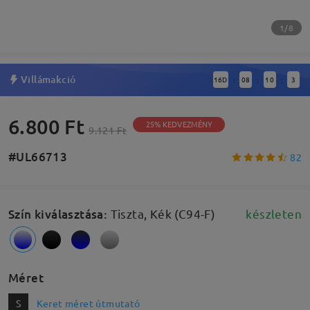
1/8
Villámakció
16
D
08
10
3
:
:
:
6.800 Ft
25% KEDVEZMÉNY
9.121 Ft
#UL66713
82
Szín kiválasztása
:
Tiszta, Kék (C94-F)
készleten
Méret
S
Keret méret útmutató