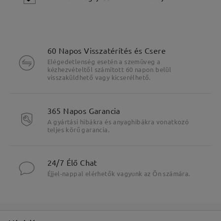
60 Napos Visszatérítés és Csere
Elégedetlenség esetén a szemüveg a
kézhezvételtől számított 60 napon belül
visszaküldhető vagy kicserélhető.
Fő jellemzők kiemelése
365 Napos Garancia
A gyártási hibákra és anyaghibákra vonatkozó
teljes körű garancia.
24/7 Élő Chat
Éjjel-nappal elérhetők vagyunk az Ön számára.