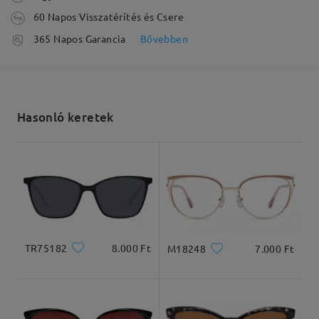
60 Napos Visszatérítés és Csere
Olvassa el az összes
feldolgozási idő
365 Napos Garancia
Bővebben
5-7 munkanap
részletek
véleményt
Írjon egy véleményt
Elküldve
Hasonló keretek
szállítási idő
Arcforma:
Archossz:
Arcszélesség:
5-7 munkanap
részletek
Négyzet
17.5cm/6.89 inches
13cm/5.12 inches
Kiszállítva
Termékméretek
TR75182
8.000 Ft
M18248
7.000 Ft