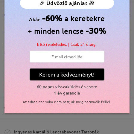
🎉 Üdvözlő ajánlat 🎁
Vásárlói vélemények(219)
-60%
a keretekre
Akár
-30%
+ minden lencse
Tutto perfetto. Molto belli
Első rendeléshez | Csak 24 óráig!
by
Anto
on
Jul 30 , 2026
Kérem a kedvezményt!
Modellinformáció
TOVÁBBIAK MEGJELENÍTÉSE
So cute I ordered in black as well!!
60 napos visszaküldés és csere
1 év garancia
by
Gabby
on
Jul 29 , 2026
Az adataidat soha nem osztjuk meg harmadik féllel.
Szállítás
Megrendelés leadva
Ingyenes Karcálló Lencsebevonat Tartozék