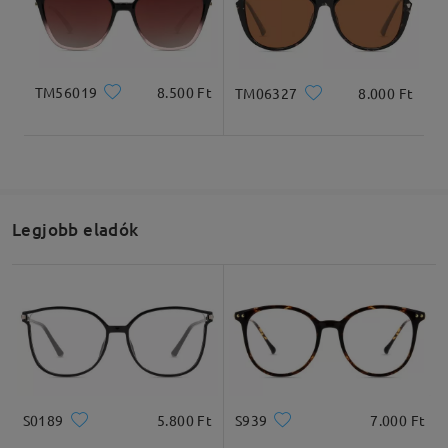
Teljes szélesség
Szárhossz
127mm/ 5.00in
140mm/ 5.51in
TM56019
8.500 Ft
TM06327
8.000 Ft
Lencseszélesség
Lencsemagasság
Hídszélesség
53mm/ 2.09in
44mm/ 1.73in
17mm/ 0.67in
Legjobb eladók
Ajánlott arcformák
Négyzet
Kerek
Szív
Gyémánt
Ovális
S0189
5.800 Ft
S939
7.000 Ft