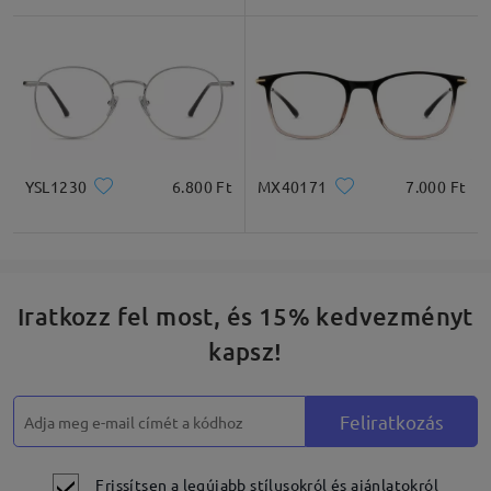
* Csak tájékoztató jellegű
Termékleírás
YSL1230
6.800 Ft
MX40171
7.000 Ft
Iratkozz fel most, és 15% kedvezményt
kapsz!
Feliratkozás
Frissítsen a legújabb stílusokról és ajánlatokról