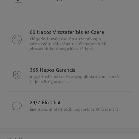
60 Napos Visszatérítés és Csere
Elégedetlenség esetén a szemüveg a
kézhezvételtől számított 60 napon belül
visszaküldhető vagy kicserélhető.
Fő jellemzők kiemelése
365 Napos Garancia
A gyártási hibákra és anyaghibákra vonatkozó
teljes körű garancia.
24/7 Élő Chat
Éjjel-nappal elérhetők vagyunk az Ön számára.