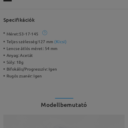
Specifikációk
Méret:
53-17-145
Teljes szélesség:
127 mm
(
Kicsi
)
Lencse átlós méret:
54 mm
Anyag:
Acetát
Súly:
18g
Bifokális/Progresszív:
Igen
Rugós zsanér:
Igen
Modellbemutató