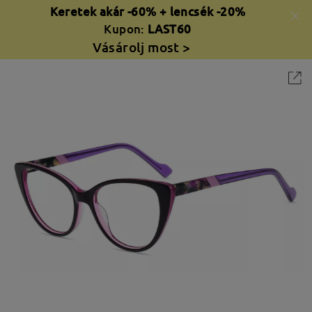
Keretek akár -60% + lencsék -20%
Kupon:
LAST60
Vásárolj most >