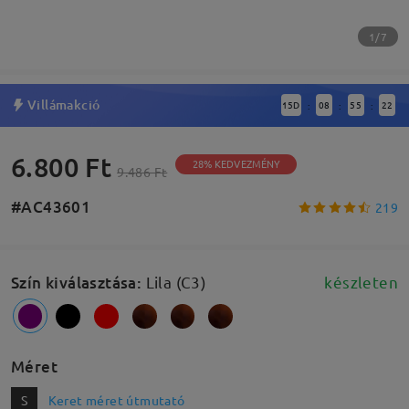
1/7
Villámakció
15
D
08
55
22
:
:
:
6.800 Ft
28% KEDVEZMÉNY
9.486 Ft
#AC43601
219
Szín kiválasztása
:
Lila (C3)
készleten
Méret
S
Keret méret útmutató