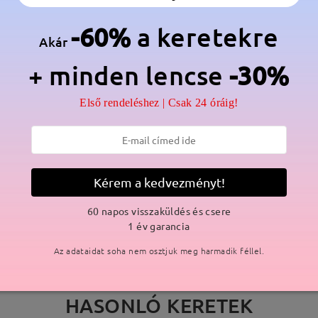
lmaz a gyártási folyamat miatt. Nikkelallergiás vásárlók legyenek e
-60%
a keretekre
Akár
+ minden lencse
-30%
Első rendeléshez | Csak 24 óráig!
SZÁLLÍTÁS
ási idő
p
részletek
5
Kérem a kedvezményt!
Elküldve
60 napos visszaküldés és csere
1 év garancia
Az adataidat soha nem osztjuk meg harmadik féllel.
HASONLÓ KERETEK