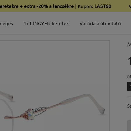
eretekre + extra -20% a lencsékre
| Kupon:
LAST60
nleges
1+1 INGYEN keretek
Vásárlási útmutató
M
M
S