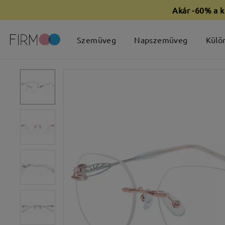
Akár -60% a k
Szemüveg
Napszemüveg
Külö