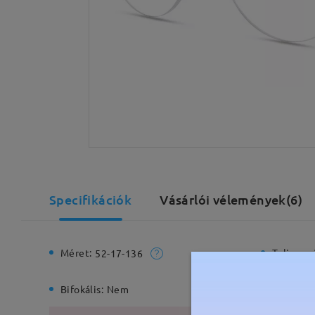
Specifikációk
Vásárlói vélemények(6)
Méret:
Teljes sz
52-17-136
Bifokális:
Nem
Rugós zs