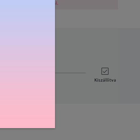
lővigyázatosak a vásárlásnál.
szállítási idő
-7 munkanap
részletek
Kiszállítva