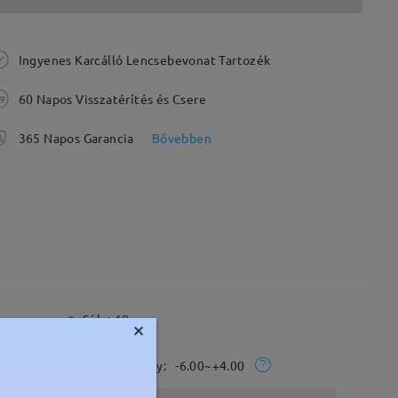
Ingyenes Karcálló Lencsebevonat Tartozék
60 Napos Visszatérítés és Csere
365 Napos Garancia
Bővebben
Súly:
10g
×
Rx Tartomány:
-6.00~+4.00