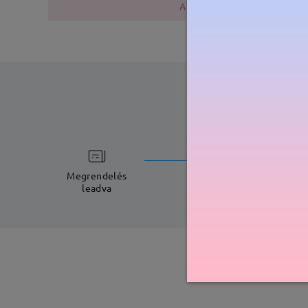
A fémszerkezet nikkelt tarta
feldolgoz
5-7 munkana
Megrendelés
leadva