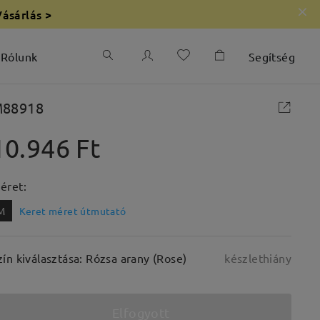
Vásárlás >
Rólunk
Segítség
88918
10.946 Ft
éret:
M
Keret méret útmutató
zín kiválasztása: Rózsa arany (Rose)
készlethiány
Elfogyott